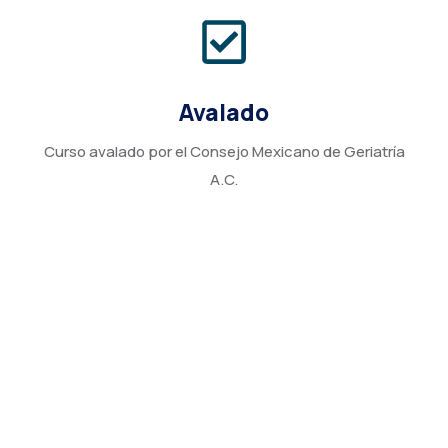
Avalado
Curso avalado por el Consejo Mexicano de Geriatría
A.C.
Avalado por el
Constancia con valor curricular de 14 puntos.