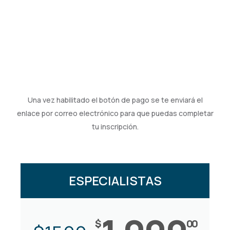
PRECIO ESPECIAL DE PREVENTA
Regístrate hoy y aprovecha el precio preferencial válido
hasta el 15 de julio.
Una vez habilitado el botón de pago se te enviará el
enlace por correo electrónico para que puedas completar
tu inscripción.
ESPECIALISTAS
$
00