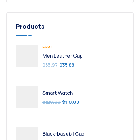
Products
Valorado
Men Leather Cap
con
5.00
de
5
$
53.97
$
35.88
Smart Watch
$
120.00
$
110.00
Black-basebll Cap