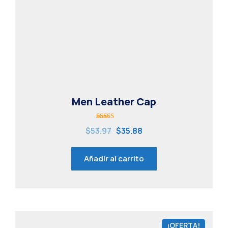
Men Leather Cap
Valorado
$
53.97
$
35.88
con
5.00
de 5
Añadir al carrito
¡OFERTA!