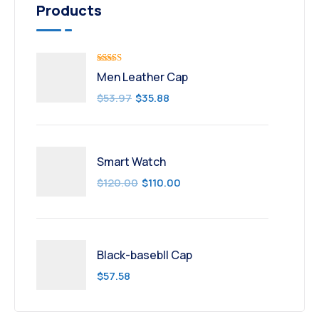
Products
Valorado
Men Leather Cap
con
5.00
de
5
$
53.97
$
35.88
Smart Watch
$
120.00
$
110.00
Black-basebll Cap
$
57.58